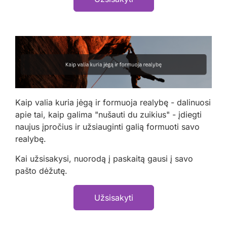
Kaip valia kuria jėgą ir formuoja realybę - dalinuosi
apie tai, kaip galima "nušauti du zuikius" - įdiegti
naujus įpročius ir užsiauginti galią formuoti savo
realybę.
Kai užsisakysi, nuorodą į paskaitą gausi į savo
pašto dėžutę.
Užsisakyti