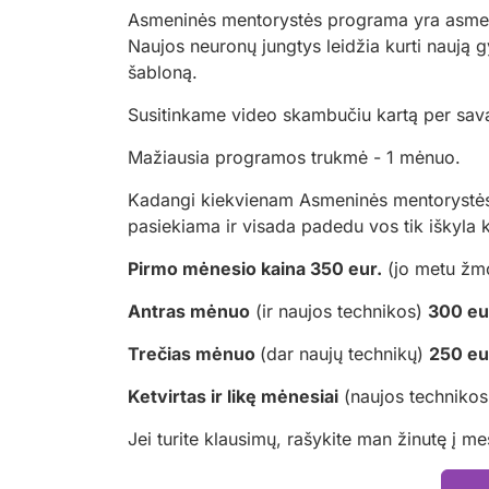
Asmeninės mentorystės programa yra asmeni
Naujos neuronų jungtys leidžia kurti naują gyv
šabloną.
Susitinkame video skambučiu kartą per savai
Mažiausia programos trukmė - 1 mėnuo.
Kadangi kiekvienam Asmeninės mentorystės pr
pasiekiama ir visada padedu vos tik iškyla 
Pirmo mėnesio kaina 350 eur.
(jo metu žmo
Antras mėnuo
(ir naujos technikos)
300 eu
Trečias mėnuo
(dar naujų technikų)
250 eu
Ketvirtas ir likę mėnesiai
(naujos technikos,
Jei turite klausimų, rašykite man žinutę į m