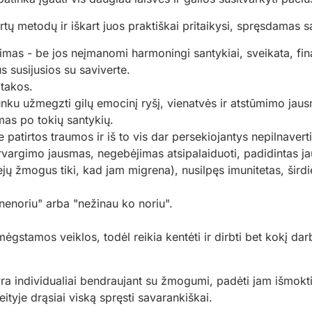
 metodų ir iškart juos praktiškai pritaikysi, spręsdamas sa
nimas - be jos neįmanomi harmoningi santykiai, sveikata, fina
 susijusios su saviverte.
atakos.
 sunku užmegzti gilų emocinį ryšį, vienatvės ir atstūmimo jaus
mas po tokių santykių.
je patirtos traumos ir iš to vis dar persekiojantys nepilnave
vargimo jausmas, negebėjimas atsipalaiduoti, padidintas jau
jų žmogus tiki, kad jam migrena), nusilpęs imunitetas, šird
nenoriu" arba "nežinau ko noriu".
gstamos veiklos, todėl reikia kentėti ir dirbti bet kokį dar
a individualiai bendraujant su žmogumi, padėti jam išmokti 
tyje drąsiai viską spręsti savarankiškai.