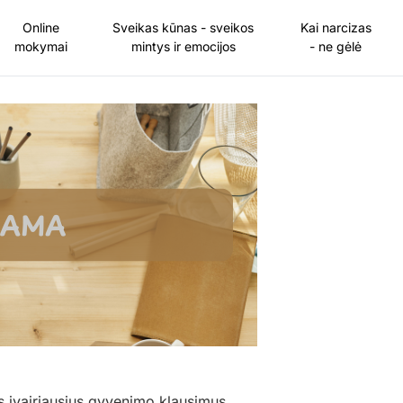
Online
Sveikas kūnas - sveikos
Kai narcizas
mokymai
mintys ir emocijos
- ne gėlė
ius įvairiausius gyvenimo klausimus.