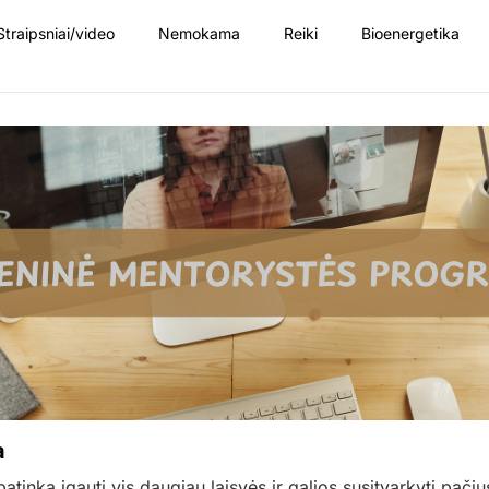
Straipsniai/video
Nemokama
Reiki
Bioenergetika
a
atinka įgauti vis daugiau laisvės ir galios susitvarkyti pač