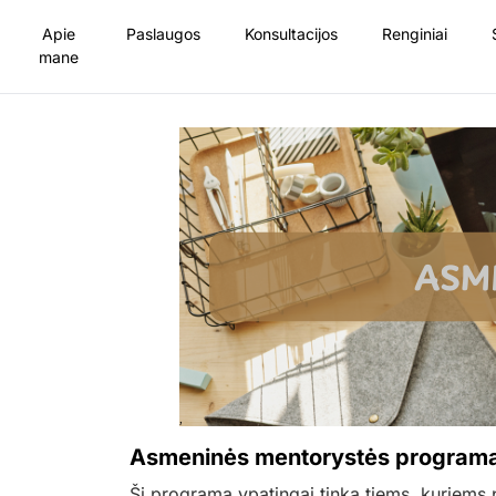
Apie
Paslaugos
Konsultacijos
Renginiai
mane
Asmeninės mentorystės program
Ši programa ypatingai tinka tiems, kuriems p