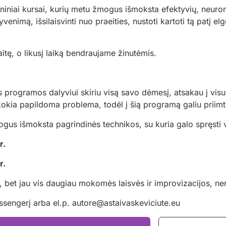
niai kursai, kurių metu žmogus išmoksta efektyvių, neuro
enimą, išsilaisvinti nuo praeities, nustoti kartoti tą patį elg
tę, o likusį laiką bendraujame žinutėmis.
ogramos dalyviui skiriu visą savo dėmesį, atsakau į visus 
kokia papildoma problema, todėl į šią programą galiu priimt
gus išmoksta pagrindinės technikos, su kuria galo spręsti
r.
r.
 bet jau vis daugiau mokomės laisvės ir improvizacijos, ner
essengerį arba el.p. autore@astaivaskeviciute.eu