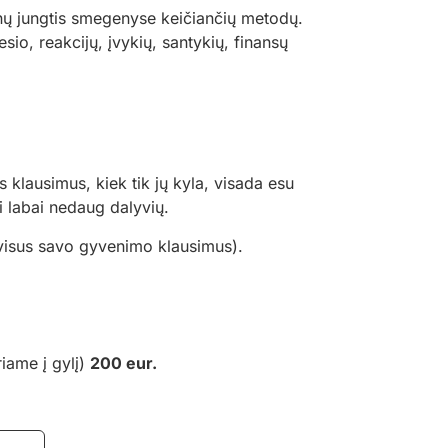
nų jungtis smegenyse keičiančių metodų.
esio, reakcijų, įvykių, santykių, finansų
klausimus, kiek tik jų kyla, visada esu
i labai nedaug dalyvių.
 visus savo gyvenimo klausimus).
iame į gylį)
200 eur.