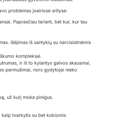
vo problemas įvairiose srityse:
nsai. Paprasčiau tariant, bet kur, kur tau
mas. Išėjimas iš santykių su narcisistinėmis
rtiškumo kompleksai.
trumas, ir iš to kylantys galvos skausmai,
ies permušimai, nors gydytojai nieko
bą, už kurį moka pinigus.
kaip tvarkytis su bet kokiomis