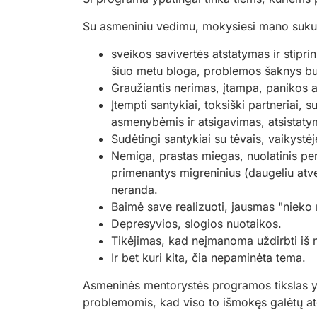
Su asmeniniu vedimu, mokysiesi mano sukurtų
sveikos savivertės atstatymas ir stipri
šiuo metu bloga, problemos šaknys bus
Graužiantis nerimas, įtampa, panikos 
Įtempti santykiai, toksiški partneriai,
asmenybėmis ir atsigavimas, atsistaty
Sudėtingi santykiai su tėvais, vaikystė
Nemiga, prastas miegas, nuolatinis per
primenantys migreninius (daugeliu atve
neranda.
Baimė save realizuoti, jausmas "nieko 
Depresyvios, slogios nuotaikos.
Tikėjimas, kad neįmanoma uždirbti iš mė
Ir bet kuri kita, čia nepaminėta tema.
Asmeninės mentorystės programos tikslas yr
problemomis, kad viso to išmokęs galėtų atei